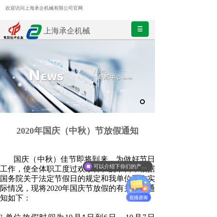
欢迎访问上海承企机械有限公司官网
上海承企机械
2020年国庆（中秋）节放假通知
国庆
（中秋）
佳节即将到来，
为做好节日
可以介绍下你们的产品么？
工作，使全体职工度过欢乐祥和的节日，
根据
国务院关于法定节假日的规定和我单位工作实
际情况，现将
20
20
年国庆节放假的有关事项通
知如下：