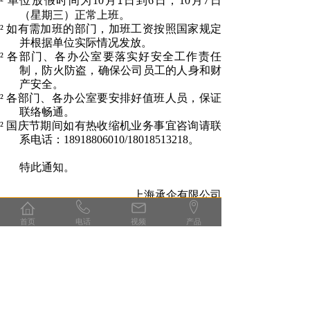
²
单位放假时间为
10
月
日到
6
日，
10
月
7
日
1
（星期三）
正常上班。
²
如有需加班的部门，加班工资按照国家规定
并根据单位实际情况发放。
²
各部门、各办公室要落实好安全工作责任
制，防火防盗，确保公司员工的人身和财
产安全。
²
各部门、各办公室要安排好值班人员，保证
联络畅通
。
²
国庆节期间
如有
热收缩机
业务事宜咨询请
联
系电话：
18918806010/18018513218
。
特此通知。
上海承企
有限公司
2020
年
月
日
9
29
首页
电话
视频
产品
分享到:
上一篇：
2021年国庆节放假......
下一篇：
网络办公，服务就在您......